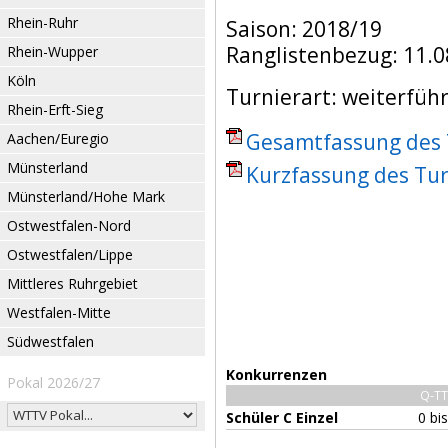
Rhein-Ruhr
Saison: 2018/19
Ranglistenbezug: 11.0
Rhein-Wupper
Köln
Turnierart: weiterfüh
Rhein-Erft-Sieg
Gesamtfassung des T
Aachen/Euregio
Münsterland
Kurzfassung des Tur
Münsterland/Hohe Mark
Ostwestfalen-Nord
Ostwestfalen/Lippe
Mittleres Ruhrgebiet
Westfalen-Mitte
Südwestfalen
Konkurrenzen
Pokal 2026/27
Q-TT
Schüler C Einzel
0 bi