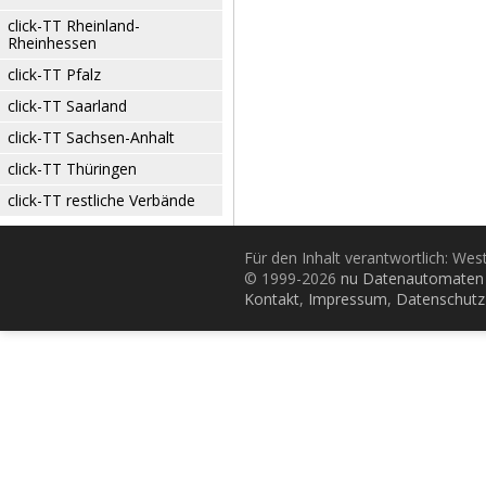
click-TT Rheinland-
Rheinhessen
click-TT Pfalz
click-TT Saarland
click-TT Sachsen-Anhalt
click-TT Thüringen
click-TT restliche Verbände
Für den Inhalt verantwortlich: Wes
© 1999-2026
nu Datenautomaten 
Kontakt
,
Impressum
,
Datenschutz