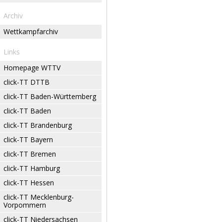
Archiv
Wettkampfarchiv
Links
Homepage WTTV
click-TT DTTB
click-TT Baden-Württemberg
click-TT Baden
click-TT Brandenburg
click-TT Bayern
click-TT Bremen
click-TT Hamburg
click-TT Hessen
click-TT Mecklenburg-
Vorpommern
click-TT Niedersachsen