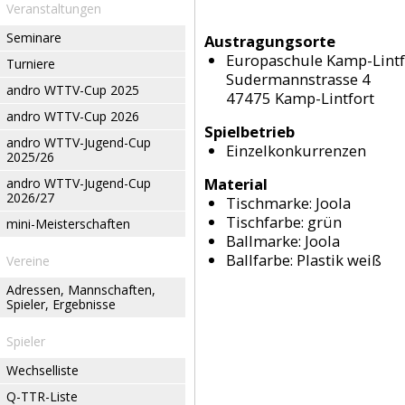
Veranstaltungen
Seminare
Austragungsorte
Europaschule Kamp-Lintf
Turniere
Sudermannstrasse 4
andro WTTV-Cup 2025
47475 Kamp-Lintfort
andro WTTV-Cup 2026
Spielbetrieb
andro WTTV-Jugend-Cup
Einzelkonkurrenzen
2025/26
Material
andro WTTV-Jugend-Cup
2026/27
Tischmarke:
Joola
Tischfarbe:
grün
mini-Meisterschaften
Ballmarke:
Joola
Ballfarbe:
Plastik weiß
Vereine
Adressen, Mannschaften,
Spieler, Ergebnisse
Spieler
Wechselliste
Q-TTR-Liste