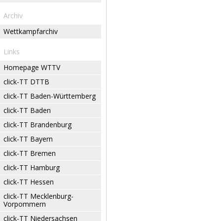
Archiv
Wettkampfarchiv
Links
Homepage WTTV
click-TT DTTB
click-TT Baden-Württemberg
click-TT Baden
click-TT Brandenburg
click-TT Bayern
click-TT Bremen
click-TT Hamburg
click-TT Hessen
click-TT Mecklenburg-
Vorpommern
click-TT Niedersachsen