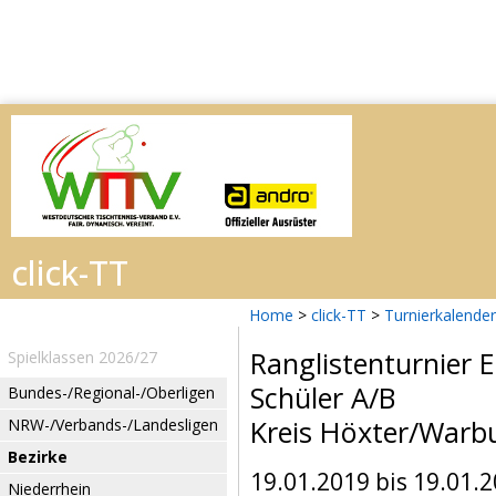
Home
>
click-TT
>
Turnierkalender
Ranglistenturnier
Spielklassen 2026/27
Schüler A/B
Bundes-/Regional-/Oberligen
Kreis Höxter/Warb
NRW-/Verbands-/Landesligen
Bezirke
19.01.2019 bis 19.01.
Niederrhein