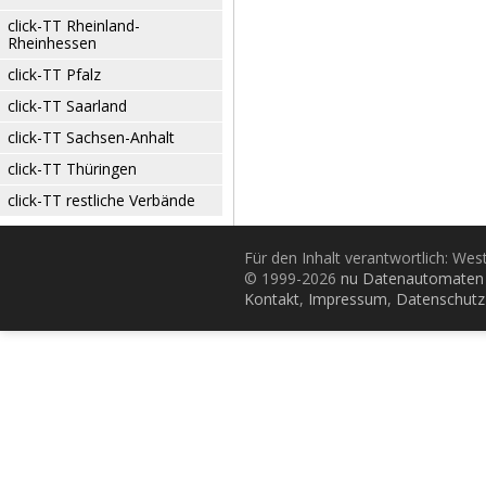
click-TT Rheinland-
Rheinhessen
click-TT Pfalz
click-TT Saarland
click-TT Sachsen-Anhalt
click-TT Thüringen
click-TT restliche Verbände
Für den Inhalt verantwortlich: Wes
© 1999-2026
nu Datenautomaten 
Kontakt
,
Impressum
,
Datenschutz