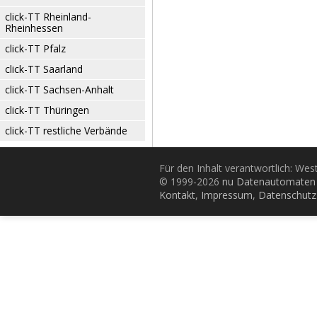
click-TT Rheinland-
Rheinhessen
click-TT Pfalz
click-TT Saarland
click-TT Sachsen-Anhalt
click-TT Thüringen
click-TT restliche Verbände
Für den Inhalt verantwortlich: Wes
© 1999-2026
nu Datenautomaten 
Kontakt
,
Impressum
,
Datenschutz