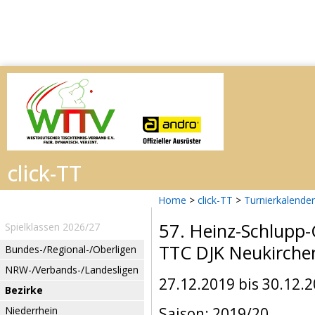
Home
>
click-TT
>
Turnierkalender
57. Heinz-Schlupp-
Spielklassen 2026/27
TTC DJK Neukirche
Bundes-/Regional-/Oberligen
NRW-/Verbands-/Landesligen
27.12.2019 bis 30.12.
Bezirke
Niederrhein
Saison: 2019/20