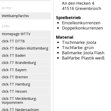
An den Hecken 4
Archiv
41516 Grevenbroich
Wettkampfarchiv
Spielbetrieb
Einzelkonkurrenzen
Links
Doppelkonkurrenzen
Homepage WTTV
Material
click-TT DTTB
Tischmarke:
Joola
Tischfarbe:
grün
click-TT Baden-Württemberg
Ballmarke:
Joola Flash
click-TT Baden
Ballfarbe:
Plastik weiß
click-TT Brandenburg
click-TT Bayern
click-TT Bremen
click-TT Hamburg
click-TT Hessen
click-TT Mecklenburg-
Vorpommern
click-TT Niedersachsen