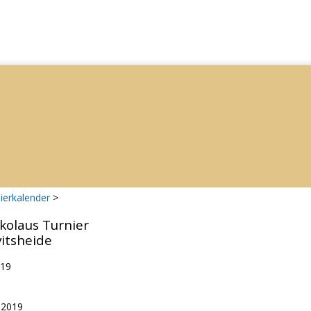
ierkalender
>
ikolaus Turnier
itsheide
019
.2019