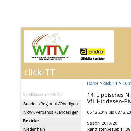
Home
>
click-TT
>
Turn
14. Lippisches N
Spielklassen 2026/27
VfL Hiddesen-Piv
Bundes-/Regional-/Oberligen
NRW-/Verbands-/Landesligen
06.12.2019 bis 08.12.2
Bezirke
Saison: 2019/20
Niederrhein
Ranglistenbezug: 11.08