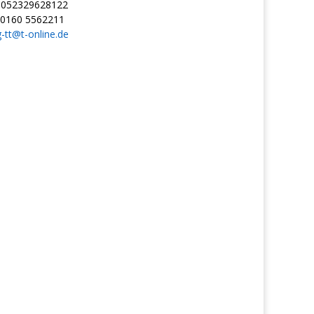
052329628122
0160 5562211
g-tt@t-online.de