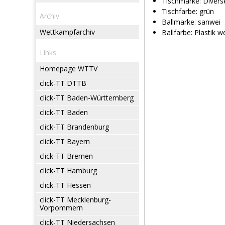
Tischmarke:
Divers
Tischfarbe:
grün
Archiv
Ballmarke:
sanwei
Wettkampfarchiv
Ballfarbe:
Plastik w
Links
Homepage WTTV
click-TT DTTB
click-TT Baden-Württemberg
click-TT Baden
click-TT Brandenburg
click-TT Bayern
click-TT Bremen
click-TT Hamburg
click-TT Hessen
click-TT Mecklenburg-
Vorpommern
click-TT Niedersachsen