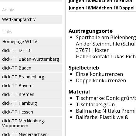
Jungen 18/Mädchen 18 Einzel
Jungen 18/Mädchen 18 Doppel
Archiv
Wettkampfarchiv
Austragungsorte
Links
Sporthalle am Bielenberg
Homepage WTTV
An der Steinmühle (Schu
37671 Höxter
click-TT DTTB
Hallenkontakt Lukas Ric
click-TT Baden-Württemberg
Spielbetrieb
click-TT Baden
Einzelkonkurrenzen
click-TT Brandenburg
Doppelkonkurrenzen
click-TT Bayern
Material
click-TT Bremen
Tischmarke:
Donic grün/
click-TT Hamburg
Tischfarbe:
grün
Ballmarke:
Nittaku Prem
click-TT Hessen
Ballfarbe:
Plastik weiß
click-TT Mecklenburg-
Vorpommern
click-TT Niedersachsen