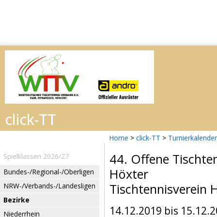
Home
>
click-TT
>
Turnierkalender
44. Offene Tischte
Spielklassen 2026/27
Höxter
Bundes-/Regional-/Oberligen
Tischtennisverein 
NRW-/Verbands-/Landesligen
Bezirke
14.12.2019 bis 15.12.
Niederrhein