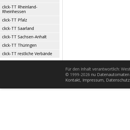
click-TT Rheinland-
Rheinhessen
click-TT Pfalz
click-TT Saarland
click-TT Sachsen-Anhalt
click-TT Thüringen
click-TT restliche Verbände
Für den Inhalt verantwortlich: Wes
© 1999-2026
nu Datenautomaten 
Kontakt
,
Impressum
,
Datenschutz