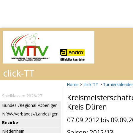
Home
>
click-TT
>
Turnierkalender
Kreismeisterschaft
Spielklassen 2026/27
Kreis Düren
Bundes-/Regional-/Oberligen
NRW-/Verbands-/Landesligen
07.09.2012 bis 09.09.
Bezirke
Niederrhein
Saison: 2012/13