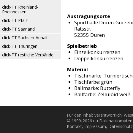
click-TT Rheinland-
Rheinhessen
Austragungsorte
click-TT Pfalz
Sporthalle Düren-Gürzen
Ratsstr.
click-TT Saarland
52355 Düren
click-TT Sachsen-Anhalt
Spielbetrieb
click-TT Thüringen
Einzelkonkurrenzen
click-TT restliche Verbände
Doppelkonkurrenzen
Material
Tischmarke:
Turniertisch
Tischfarbe:
grün
Ballmarke:
Butterfly
Ballfarbe:
Zelluloid weiß
Für den Inhalt verantwortlich: Wes
© 1999-2026
nu Datenautomaten 
Kontakt
,
Impressum
,
Datenschutz