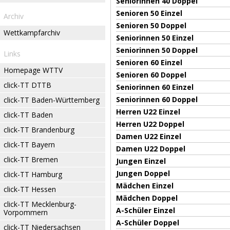
Seniorinnen 40 Doppel
Senioren 50 Einzel
Archiv
Senioren 50 Doppel
Wettkampfarchiv
Seniorinnen 50 Einzel
Seniorinnen 50 Doppel
Links
Senioren 60 Einzel
Homepage WTTV
Senioren 60 Doppel
click-TT DTTB
Seniorinnen 60 Einzel
Seniorinnen 60 Doppel
click-TT Baden-Württemberg
Herren U22 Einzel
click-TT Baden
Herren U22 Doppel
click-TT Brandenburg
Damen U22 Einzel
click-TT Bayern
Damen U22 Doppel
click-TT Bremen
Jungen Einzel
Jungen Doppel
click-TT Hamburg
Mädchen Einzel
click-TT Hessen
Mädchen Doppel
click-TT Mecklenburg-
A-Schüler Einzel
Vorpommern
A-Schüler Doppel
click-TT Niedersachsen