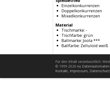
Spielbetrieb
Einzelkonkurrenzen
Doppelkonkurrenzen
Mixedkonkurrenzen
Material
Tischmarke:
-
Tischfarbe:
grün
Ballmarke:
Joola ***
Ballfarbe:
Zelluloid weiß
Für den Inhalt verantwortlich: Wes
© 1999-2026
nu Datenautomaten 
Kontakt
,
Impressum
,
Datenschutz