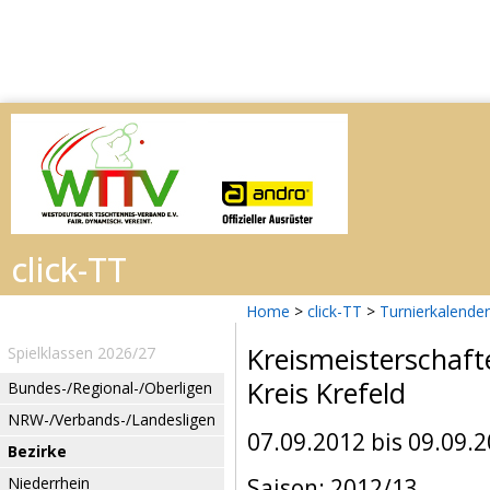
Home
>
click-TT
>
Turnierkalender
Kreismeisterschaft
Spielklassen 2026/27
Kreis Krefeld
Bundes-/Regional-/Oberligen
NRW-/Verbands-/Landesligen
07.09.2012 bis 09.09.
Bezirke
Niederrhein
Saison: 2012/13