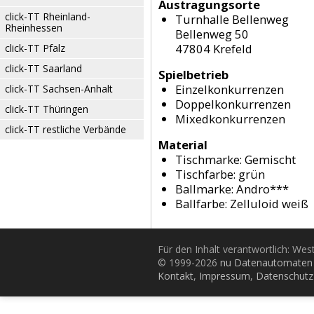
Austragungsorte
click-TT Rheinland-
Turnhalle Bellenweg
Rheinhessen
Bellenweg 50
47804 Krefeld
click-TT Pfalz
click-TT Saarland
Spielbetrieb
Einzelkonkurrenzen
click-TT Sachsen-Anhalt
Doppelkonkurrenzen
click-TT Thüringen
Mixedkonkurrenzen
click-TT restliche Verbände
Material
Tischmarke:
Gemischt
Tischfarbe:
grün
Ballmarke:
Andro***
Ballfarbe:
Zelluloid weiß
Für den Inhalt verantwortlich: Wes
© 1999-2026
nu Datenautomaten 
Kontakt
,
Impressum
,
Datenschutz