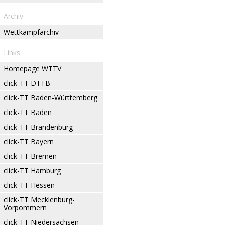
Archiv
Wettkampfarchiv
Links
Homepage WTTV
click-TT DTTB
click-TT Baden-Württemberg
click-TT Baden
click-TT Brandenburg
click-TT Bayern
click-TT Bremen
click-TT Hamburg
click-TT Hessen
click-TT Mecklenburg-
Vorpommern
click-TT Niedersachsen