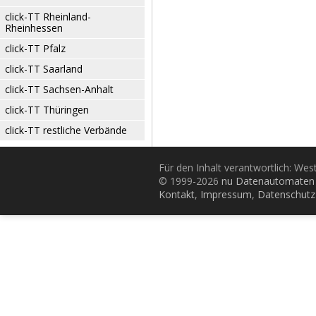
click-TT Rheinland-
Rheinhessen
click-TT Pfalz
click-TT Saarland
click-TT Sachsen-Anhalt
click-TT Thüringen
click-TT restliche Verbände
Für den Inhalt verantwortlich: Wes
© 1999-2026
nu Datenautomaten 
Kontakt
,
Impressum
,
Datenschutz