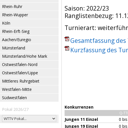
Rhein-Ruhr
Saison: 2022/23
Ranglistenbezug: 11.1
Rhein-Wupper
Köln
Turnierart: weiterfüh
Rhein-Erft-Sieg
Gesamtfassung des T
Aachen/Euregio
Münsterland
Kurzfassung des Tur
Münsterland/Hohe Mark
Ostwestfalen-Nord
Ostwestfalen/Lippe
Mittleres Ruhrgebiet
Westfalen-Mitte
Südwestfalen
Konkurrenzen
Pokal 2026/27
Q-TT
Jungen 11 Einzel
0 bi
Jungen 19 Einzel
0 bi