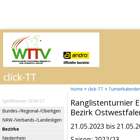
Home
>
click-TT
>
Turnierkalender
Ranglistenturnier
Spielklassen 2026/27
Bezirk Ostwestfale
Bundes-/Regional-/Oberligen
NRW-/Verbands-/Landesligen
21.05.2023 bis 21.05.
Bezirke
Niederrhein
Saison: 2022/23