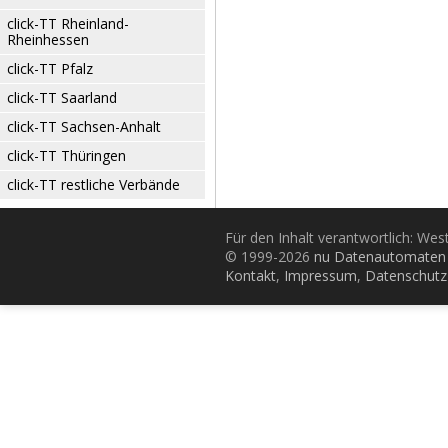
click-TT Rheinland-
Rheinhessen
click-TT Pfalz
click-TT Saarland
click-TT Sachsen-Anhalt
click-TT Thüringen
click-TT restliche Verbände
Für den Inhalt verantwortlich: Wes
© 1999-2026
nu Datenautomaten 
Kontakt
,
Impressum
,
Datenschutz