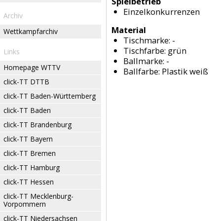
Spielbetrieb
Einzelkonkurrenzen
Archiv
Material
Wettkampfarchiv
Tischmarke:
-
Tischfarbe:
grün
Links
Ballmarke:
-
Homepage WTTV
Ballfarbe:
Plastik weiß
click-TT DTTB
click-TT Baden-Württemberg
click-TT Baden
click-TT Brandenburg
click-TT Bayern
click-TT Bremen
click-TT Hamburg
click-TT Hessen
click-TT Mecklenburg-
Vorpommern
click-TT Niedersachsen