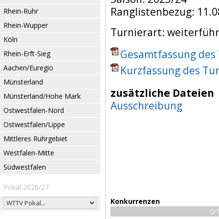
Ranglistenbezug: 11.0
Rhein-Ruhr
Rhein-Wupper
Turnierart: weiterfüh
Köln
Gesamtfassung des T
Rhein-Erft-Sieg
Aachen/Euregio
Kurzfassung des Tur
Münsterland
zusätzliche Dateien
Münsterland/Hohe Mark
Ausschreibung
Ostwestfalen-Nord
Ostwestfalen/Lippe
Mittleres Ruhrgebiet
Westfalen-Mitte
Südwestfalen
Pokal 2026/27
Konkurrenzen
Q-