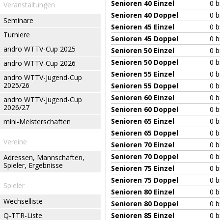
Senioren 40 Einzel
0 b
Veranstaltungen
Senioren 40 Doppel
0 b
Seminare
Senioren 45 Einzel
0 b
Turniere
Senioren 45 Doppel
0 b
andro WTTV-Cup 2025
Senioren 50 Einzel
0 b
Senioren 50 Doppel
0 b
andro WTTV-Cup 2026
Senioren 55 Einzel
0 b
andro WTTV-Jugend-Cup
2025/26
Senioren 55 Doppel
0 b
Senioren 60 Einzel
0 b
andro WTTV-Jugend-Cup
2026/27
Senioren 60 Doppel
0 b
Senioren 65 Einzel
0 b
mini-Meisterschaften
Senioren 65 Doppel
0 b
Vereine
Senioren 70 Einzel
0 b
Senioren 70 Doppel
0 b
Adressen, Mannschaften,
Spieler, Ergebnisse
Senioren 75 Einzel
0 b
Senioren 75 Doppel
0 b
Spieler
Senioren 80 Einzel
0 b
Wechselliste
Senioren 80 Doppel
0 b
Q-TTR-Liste
Senioren 85 Einzel
0 b