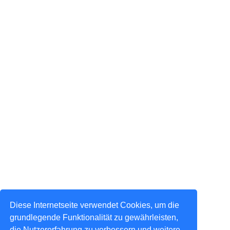
Diese Internetseite verwendet Cookies, um die
grundlegende Funktionalität zu gewährleisten,
die Nutzererfahrung zu verbessern und weitere