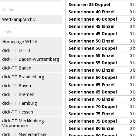
Senioren 85 Doppel
0 b
Archiv
Seniorinnen 40 Einzel
0 b
Seniorinnen 40 Doppel
0 b
Wettkampfarchiv
Seniorinnen 45 Einzel
0 b
Links
Seniorinnen 45 Doppel
0 b
Seniorinnen 50 Einzel
0 b
Homepage WTTV
Seniorinnen 50 Doppel
0 b
click-TT DTTB
Seniorinnen 55 Einzel
0 b
click-TT Baden-Württemberg
Seniorinnen 55 Doppel
0 b
click-TT Baden
Seniorinnen 60 Einzel
0 b
click-TT Brandenburg
Seniorinnen 60 Doppel
0 b
Seniorinnen 65 Einzel
0 b
click-TT Bayern
Seniorinnen 65 Doppel
0 b
click-TT Bremen
Seniorinnen 70 Einzel
0 b
click-TT Hamburg
Seniorinnen 70 Doppel
0 b
click-TT Hessen
Seniorinnen 75 Einzel
0 b
click-TT Mecklenburg-
Seniorinnen 75 Doppel
0 b
Vorpommern
Seniorinnen 80 Einzel
0 b
click-TT Niedersachsen
Seniorinnen 80 Doppel
0 b