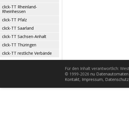
click-TT Rheinland-
Rheinhessen
click-TT Pfalz
click-TT Saarland
click-TT Sachsen-Anhalt
click-TT Thüringen
click-TT restliche Verbände
Für den Inhalt verantwortlich: Wes
© 1999-2026
nu Datenautomaten 
Kontakt
,
Impressum
,
Datenschutz