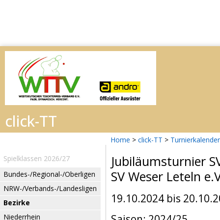
Home
>
click-TT
>
Turnierkalender
Jubiläumsturnier S
Spielklassen 2026/27
SV Weser Leteln e.V
Bundes-/Regional-/Oberligen
NRW-/Verbands-/Landesligen
19.10.2024 bis 20.10.
Bezirke
Niederrhein
Saison: 2024/25