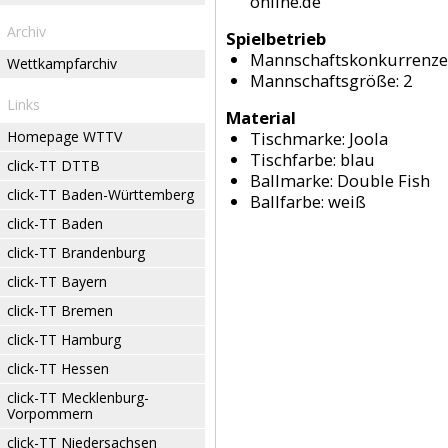
online.de
Archiv
Spielbetrieb
Mannschaftskonkurrenz
Wettkampfarchiv
Mannschaftsgröße: 2
Links
Material
Homepage WTTV
Tischmarke:
Joola
Tischfarbe:
blau
click-TT DTTB
Ballmarke:
Double Fish
click-TT Baden-Württemberg
Ballfarbe:
weiß
click-TT Baden
click-TT Brandenburg
click-TT Bayern
click-TT Bremen
click-TT Hamburg
click-TT Hessen
click-TT Mecklenburg-
Vorpommern
click-TT Niedersachsen