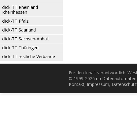
click-TT Rheinland-
Rheinhessen
click-TT Pfalz
click-TT Saarland
click-TT Sachsen-Anhalt
click-TT Thüringen
click-TT restliche Verbände
Für den Inhalt verantwortlich: Wes
© 1999-2026
nu Datenautomaten 
Kontakt
,
Impressum
,
Datenschutz