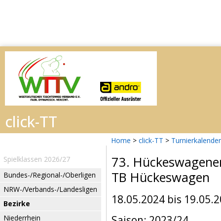
Home
>
click-TT
>
Turnierkalender
73. Hückeswagener
Spielklassen 2026/27
TB Hückeswagen
Bundes-/Regional-/Oberligen
NRW-/Verbands-/Landesligen
18.05.2024 bis 19.05.
Bezirke
Niederrhein
Saison: 2023/24