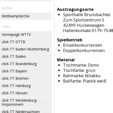
Archiv
Austragungsorte
Sporthalle Brunsbachtel
Wettkampfarchiv
Zum Sportzentrum 5
42499 Hückeswagen
Links
Hallenkontakt 0179-754
Homepage WTTV
Spielbetrieb
click-TT DTTB
Einzelkonkurrenzen
click-TT Baden-Württemberg
Doppelkonkurrenzen
click-TT Baden
Material
click-TT Brandenburg
Tischmarke:
Donic
Tischfarbe:
grün
click-TT Bayern
Ballmarke:
Nitakku
click-TT Bremen
Ballfarbe:
Plastik weiß
click-TT Hamburg
click-TT Hessen
click-TT Mecklenburg-
Vorpommern
click-TT Niedersachsen