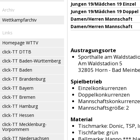
Jungen 19/Mädchen 19 Einzel
Archiv
Jungen 19/Mädchen 19 Doppel
Damen/Herren Mannschaft
Wettkampfarchiv
Damen/Herren Mannschaft
Links
Homepage WTTV
Austragungsorte
click-TT DTTB
Sporthalle am Waldstadi
click-TT Baden-Württemberg
Am Waldstadion 5
32805 Horn - Bad Meinb
click-TT Baden
click-TT Brandenburg
Spielbetrieb
Einzelkonkurrenzen
click-TT Bayern
Doppelkonkurrenzen
click-TT Bremen
Mannschaftskonkurrenz
click-TT Hamburg
Mannschaftsgröße: 2
click-TT Hessen
Material
click-TT Mecklenburg-
Tischmarke:
Donic, TSP, 
Vorpommern
Tischfarbe:
grün
click-TT Niedersachsen
Ballmarke:
Hanno *** bl