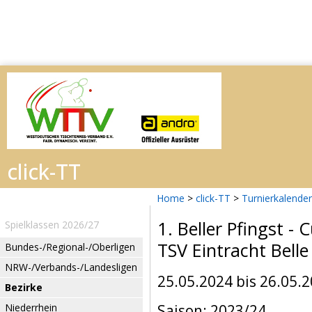
Home
>
click-TT
>
Turnierkalender
1. Beller Pfingst - 
Spielklassen 2026/27
TSV Eintracht Belle
Bundes-/Regional-/Oberligen
NRW-/Verbands-/Landesligen
25.05.2024 bis 26.05.
Bezirke
Niederrhein
Saison: 2023/24