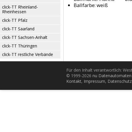
Ballfarbe:
weiß
click-TT Rheinland-
Rheinhessen
click-TT Pfalz
click-TT Saarland
click-TT Sachsen-Anhalt
click-TT Thüringen
click-TT restliche Verbände
Für den Inhalt verantwortlich: Wes
© 1999-2026
nu Datenautomaten 
Kontakt
,
Impressum
,
Datenschutz