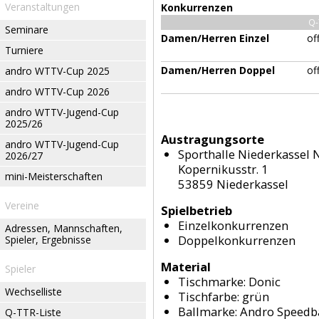
Veranstaltungen
Konkurrenzen
Q-
Seminare
Damen/Herren Einzel
of
Turniere
Damen/Herren Doppel
of
andro WTTV-Cup 2025
andro WTTV-Cup 2026
andro WTTV-Jugend-Cup
2025/26
Austragungsorte
andro WTTV-Jugend-Cup
Sporthalle Niederkassel 
2026/27
Kopernikusstr. 1
mini-Meisterschaften
53859 Niederkassel
Vereine
Spielbetrieb
Einzelkonkurrenzen
Adressen, Mannschaften,
Doppelkonkurrenzen
Spieler, Ergebnisse
Material
Spieler
Tischmarke:
Donic
Wechselliste
Tischfarbe:
grün
Ballmarke:
Andro Speedba
Q-TTR-Liste