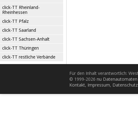
click-TT Rheinland-
Rheinhessen
click-TT Pfalz
click-TT Saarland
click-TT Sachsen-Anhalt
click-TT Thüringen
click-TT restliche Verbände
Für den Inhalt verantwortlich: Wes
© 1999-2026
nu Datenautomaten 
Kontakt
,
Impressum
,
Datenschutz