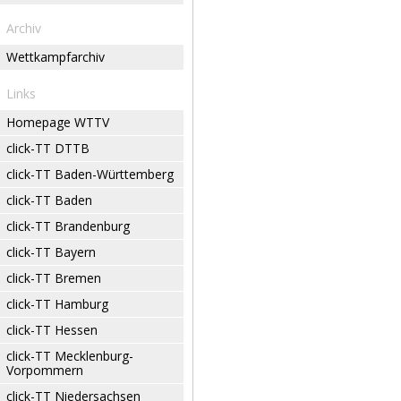
Archiv
Wettkampfarchiv
Links
Homepage WTTV
click-TT DTTB
click-TT Baden-Württemberg
click-TT Baden
click-TT Brandenburg
click-TT Bayern
click-TT Bremen
click-TT Hamburg
click-TT Hessen
click-TT Mecklenburg-
Vorpommern
click-TT Niedersachsen