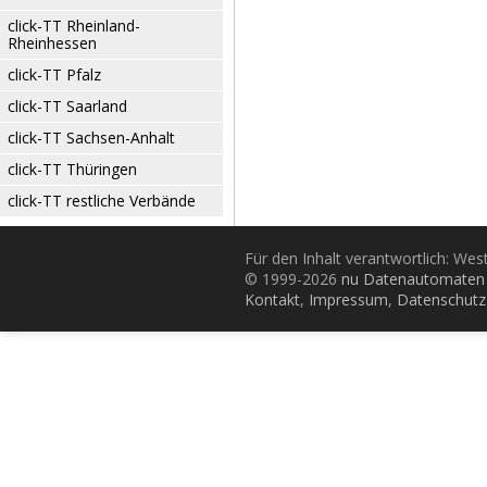
click-TT Rheinland-
Rheinhessen
click-TT Pfalz
click-TT Saarland
click-TT Sachsen-Anhalt
click-TT Thüringen
click-TT restliche Verbände
Für den Inhalt verantwortlich: Wes
© 1999-2026
nu Datenautomaten 
Kontakt
,
Impressum
,
Datenschutz