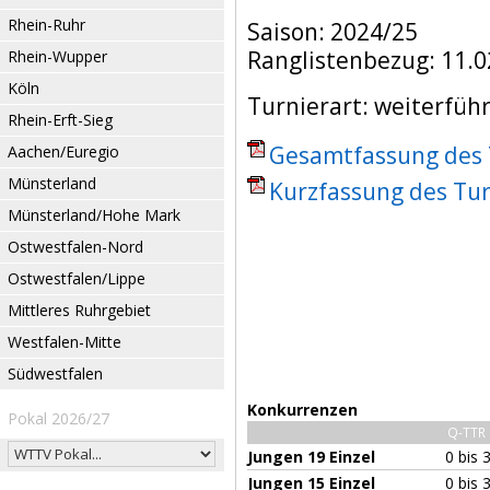
Rhein-Ruhr
Saison: 2024/25
Ranglistenbezug: 11.0
Rhein-Wupper
Köln
Turnierart: weiterfüh
Rhein-Erft-Sieg
Gesamtfassung des T
Aachen/Euregio
Münsterland
Kurzfassung des Tur
Münsterland/Hohe Mark
Ostwestfalen-Nord
Ostwestfalen/Lippe
Mittleres Ruhrgebiet
Westfalen-Mitte
Südwestfalen
Konkurrenzen
Pokal 2026/27
Q-TTR
Jungen 19 Einzel
0 bis 
Jungen 15 Einzel
0 bis 