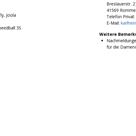
Breslauerstr. 2
41569 Rommer
ly, Joola
Telefon Privat:
E-Mail:
karlhein
eedball 3S
Weitere Bemerk
Nachmeldungen 
für die Damen/