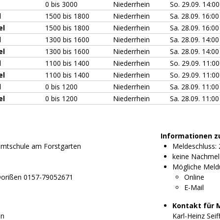
0 bis 3000
Niederrhein
So. 29.09. 14:0
l
1500 bis 1800
Niederrhein
Sa. 28.09. 16:00
el
1500 bis 1800
Niederrhein
Sa. 28.09. 16:00
l
1300 bis 1600
Niederrhein
Sa. 28.09. 14:00
el
1300 bis 1600
Niederrhein
Sa. 28.09. 14:00
l
1100 bis 1400
Niederrhein
So. 29.09. 11:0
el
1100 bis 1400
Niederrhein
So. 29.09. 11:0
l
0 bis 1200
Niederrhein
Sa. 28.09. 11:00
el
0 bis 1200
Niederrhein
Sa. 28.09. 11:00
Informationen z
amtschule am Forstgarten
Meldeschluss: 
keine Nachmel
Mögliche Meld
 Dorißen 0157-79052671
Online
E-Mail
Kontakt für 
en
Karl-Heinz Seif