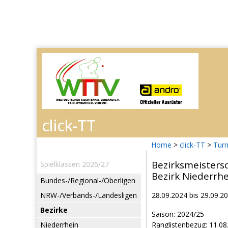
Home
>
click-TT
>
Turn
Bezirksmeisters
Spielklassen 2026/27
Bezirk Niederrh
Bundes-/Regional-/Oberligen
NRW-/Verbands-/Landesligen
28.09.2024 bis 29.09.2
Bezirke
Saison: 2024/25
Niederrhein
Ranglistenbezug: 11.08