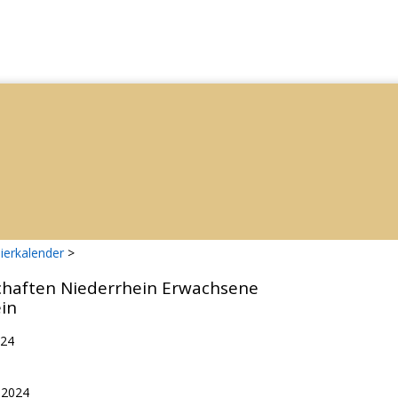
ierkalender
>
chaften Niederrhein Erwachsene
ein
024
.2024