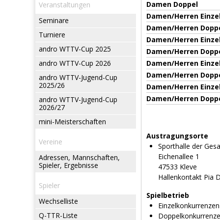
Damen Doppel
Veranstaltungen
Damen/Herren Einze
Seminare
Damen/Herren Dopp
Turniere
Damen/Herren Einze
andro WTTV-Cup 2025
Damen/Herren Dopp
andro WTTV-Cup 2026
Damen/Herren Einze
Damen/Herren Dopp
andro WTTV-Jugend-Cup
2025/26
Damen/Herren Einze
Damen/Herren Dopp
andro WTTV-Jugend-Cup
2026/27
mini-Meisterschaften
Austragungsorte
Vereine
Sporthalle der Ges
Eichenallee 1
Adressen, Mannschaften,
Spieler, Ergebnisse
47533 Kleve
Hallenkontakt Pia
Spieler
Spielbetrieb
Wechselliste
Einzelkonkurrenzen
Q-TTR-Liste
Doppelkonkurrenz