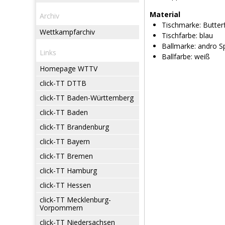
Material
Archiv
Tischmarke:
Butterf
Wettkampfarchiv
Tischfarbe:
blau
Ballmarke:
andro Sp
Links
Ballfarbe:
weiß
Homepage WTTV
click-TT DTTB
click-TT Baden-Württemberg
click-TT Baden
click-TT Brandenburg
click-TT Bayern
click-TT Bremen
click-TT Hamburg
click-TT Hessen
click-TT Mecklenburg-
Vorpommern
click-TT Niedersachsen