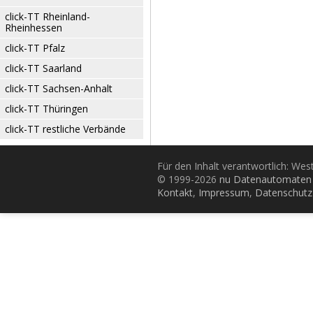
click-TT Rheinland-
Rheinhessen
click-TT Pfalz
click-TT Saarland
click-TT Sachsen-Anhalt
click-TT Thüringen
click-TT restliche Verbände
Für den Inhalt verantwortlich: Wes
© 1999-2026
nu Datenautomaten 
Kontakt
,
Impressum
,
Datenschutz