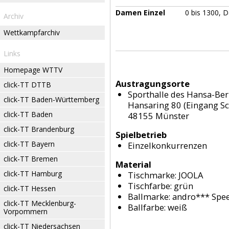
Damen Einzel
0 bis 1300, 
Archiv
Wettkampfarchiv
Links
Homepage WTTV
Austragungsorte
click-TT DTTB
Sporthalle des Hansa-Ber
click-TT Baden-Württemberg
Hansaring 80 (Eingang Sch
click-TT Baden
48155 Münster
click-TT Brandenburg
Spielbetrieb
click-TT Bayern
Einzelkonkurrenzen
click-TT Bremen
Material
click-TT Hamburg
Tischmarke:
JOOLA
Tischfarbe:
grün
click-TT Hessen
Ballmarke:
andro*** Spee
click-TT Mecklenburg-
Ballfarbe:
weiß
Vorpommern
click-TT Niedersachsen