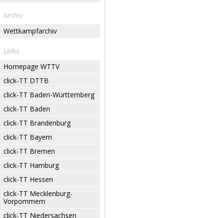
Archiv
Wettkampfarchiv
Links
Homepage WTTV
click-TT DTTB
click-TT Baden-Württemberg
click-TT Baden
click-TT Brandenburg
click-TT Bayern
click-TT Bremen
click-TT Hamburg
click-TT Hessen
click-TT Mecklenburg-
Vorpommern
click-TT Niedersachsen