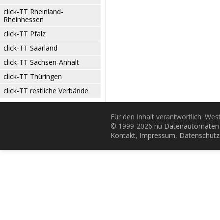
click-TT Rheinland-
Rheinhessen
click-TT Pfalz
click-TT Saarland
click-TT Sachsen-Anhalt
click-TT Thüringen
click-TT restliche Verbände
Für den Inhalt verantwortlich: Wes
© 1999-2026
nu Datenautomaten 
Kontakt
,
Impressum
,
Datenschutz