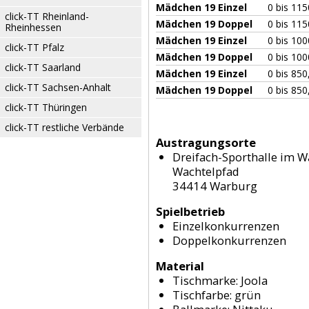
Mädchen 19 Einzel
0 bis 115
click-TT Rheinland-
Mädchen 19 Doppel
0 bis 115
Rheinhessen
Mädchen 19 Einzel
0 bis 100
click-TT Pfalz
Mädchen 19 Doppel
0 bis 100
click-TT Saarland
Mädchen 19 Einzel
0 bis 850
click-TT Sachsen-Anhalt
Mädchen 19 Doppel
0 bis 850
click-TT Thüringen
click-TT restliche Verbände
Austragungsorte
Dreifach-Sporthalle im 
Wachtelpfad
34414 Warburg
Spielbetrieb
Einzelkonkurrenzen
Doppelkonkurrenzen
Material
Tischmarke:
Joola
Tischfarbe:
grün