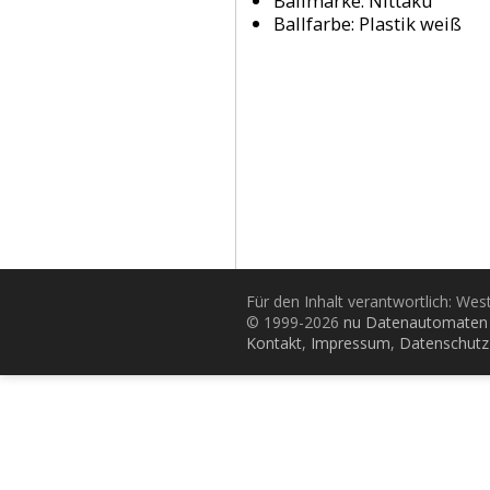
Ballmarke:
Nittaku
Ballfarbe:
Plastik weiß
Für den Inhalt verantwortlich: Wes
© 1999-2026
nu Datenautomaten 
Kontakt
,
Impressum
,
Datenschutz