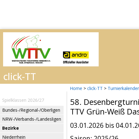
Home
>
click-TT
>
Turnierkalender
58. Desenbergturn
Spielklassen 2026/27
TTV Grün-Weiß Da
Bundes-/Regional-/Oberligen
NRW-/Verbands-/Landesligen
03.01.2026 bis 04.01.
Bezirke
Niederrhein
Saison: 2025/26