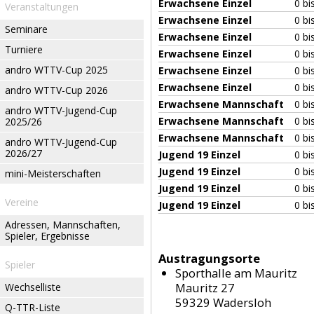
Erwachsene Einzel
0 bi
Veranstaltungen
Erwachsene Einzel
0 bi
Seminare
Erwachsene Einzel
0 bi
Turniere
Erwachsene Einzel
0 bi
andro WTTV-Cup 2025
Erwachsene Einzel
0 bi
Erwachsene Einzel
0 bi
andro WTTV-Cup 2026
Erwachsene Mannschaft
0 bi
andro WTTV-Jugend-Cup
Erwachsene Mannschaft
0 bi
2025/26
Erwachsene Mannschaft
0 bi
andro WTTV-Jugend-Cup
2026/27
Jugend 19 Einzel
0 bi
Jugend 19 Einzel
0 bi
mini-Meisterschaften
Jugend 19 Einzel
0 bi
Vereine
Jugend 19 Einzel
0 bi
Adressen, Mannschaften,
Spieler, Ergebnisse
Austragungsorte
Spieler
Sporthalle am Mauritz
Mauritz 27
Wechselliste
59329 Wadersloh
Q-TTR-Liste