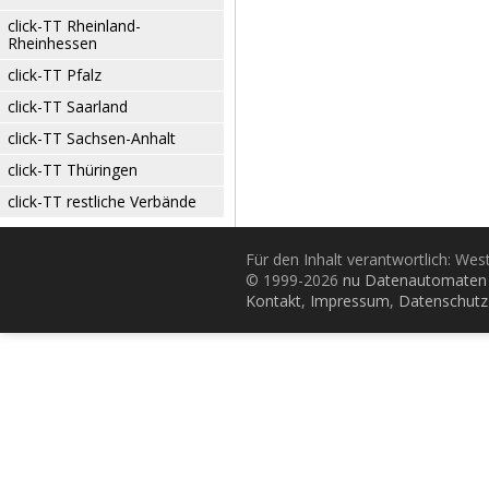
click-TT Rheinland-
Rheinhessen
click-TT Pfalz
click-TT Saarland
click-TT Sachsen-Anhalt
click-TT Thüringen
click-TT restliche Verbände
Für den Inhalt verantwortlich: Wes
© 1999-2026
nu Datenautomaten 
Kontakt
,
Impressum
,
Datenschutz