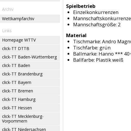
Spielbetrieb
Archiv
Einzelkonkurrenzen
Mannschaftskonkurrenz
Wettkampfarchiv
Mannschaftsgröße: 2
Links
Material
Homepage WTTV
Tischmarke:
Andro Magnu
Tischfarbe:
grün
click-TT DTTB
Ballmarke:
Hanno *** 40+
click-TT Baden-Württemberg
Ballfarbe:
Plastik weiß
click-TT Baden
click-TT Brandenburg
click-TT Bayern
click-TT Bremen
click-TT Hamburg
click-TT Hessen
click-TT Mecklenburg-
Vorpommern
click-TT Niedersachsen