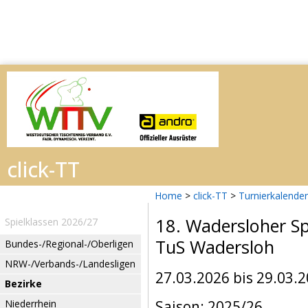
Home
>
click-TT
>
Turnierkalender
18. Wadersloher S
Spielklassen 2026/27
TuS Wadersloh
Bundes-/Regional-/Oberligen
NRW-/Verbands-/Landesligen
27.03.2026 bis 29.03.
Bezirke
Niederrhein
Saison: 2025/26