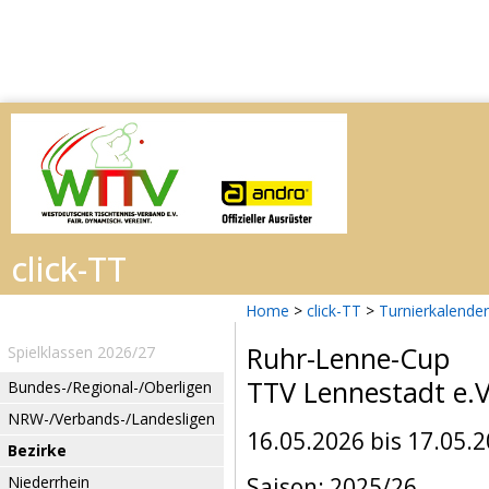
Home
>
click-TT
>
Turnierkalender
Ruhr-Lenne-Cup
Spielklassen 2026/27
TTV Lennestadt e.V
Bundes-/Regional-/Oberligen
NRW-/Verbands-/Landesligen
16.05.2026 bis 17.05.
Bezirke
Niederrhein
Saison: 2025/26