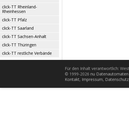
click-TT Rheinland-
Rheinhessen
click-TT Pfalz
click-TT Saarland
click-TT Sachsen-Anhalt
click-TT Thüringen
click-TT restliche Verbände
Für den Inhalt verantwortlich: Wes
© 1999-2026
nu Datenautomaten 
Kontakt
,
Impressum
,
Datenschutz