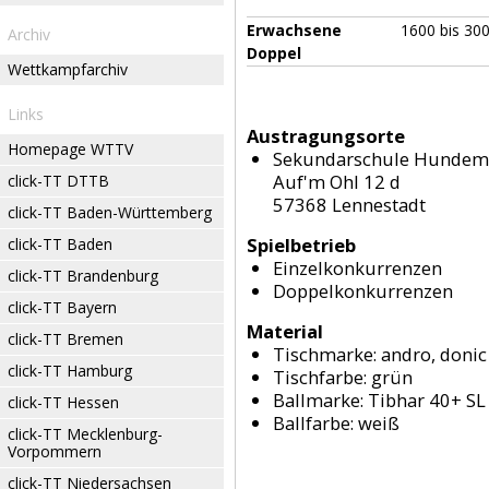
Erwachsene
1600 bis 30
Archiv
Doppel
Wettkampfarchiv
Links
Austragungsorte
Homepage WTTV
Sekundarschule Hundem
Auf'm Ohl 12 d
click-TT DTTB
57368 Lennestadt
click-TT Baden-Württemberg
Spielbetrieb
click-TT Baden
Einzelkonkurrenzen
click-TT Brandenburg
Doppelkonkurrenzen
click-TT Bayern
Material
click-TT Bremen
Tischmarke:
andro, donic
click-TT Hamburg
Tischfarbe:
grün
Ballmarke:
Tibhar 40+ SL
click-TT Hessen
Ballfarbe:
weiß
click-TT Mecklenburg-
Vorpommern
click-TT Niedersachsen