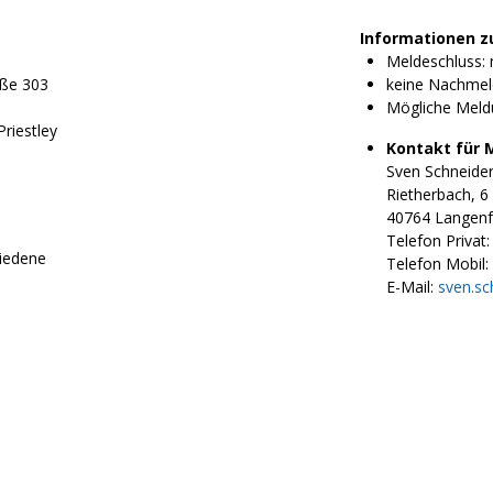
Informationen z
e
Meldeschluss: n
aße 303
keine Nachmel
Mögliche Meld
Priestley
Kontakt für 
Sven Schneide
Rietherbach, 6
40764 Langenfe
Telefon Privat:
iedene
Telefon Mobil:
E-Mail:
sven.sc