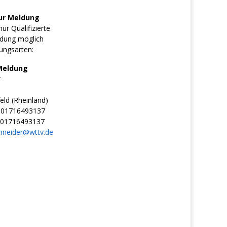
ur Meldung
ur Qualifizierte
dung möglich
ungsarten:
Meldung
r
ld (Rheinland)
01716493137
01716493137
hneider@wttv.de