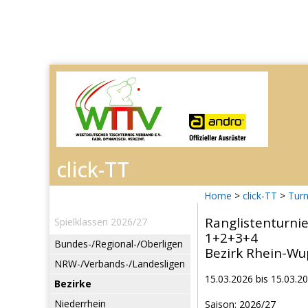
Home
>
click-TT
>
Turn
Ranglistenturni
Spielklassen 2026/27
1+2+3+4
Bundes-/Regional-/Oberligen
Bezirk Rhein-Wu
NRW-/Verbands-/Landesligen
15.03.2026 bis 15.03.2
Bezirke
Niederrhein
Saison: 2026/27