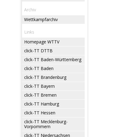
Archiv
Wettkampfarchiv
Links
Homepage WTTV
click-TT DTTB
click-TT Baden-Württemberg
click-TT Baden
click-TT Brandenburg
click-TT Bayern
click-TT Bremen
click-TT Hamburg
click-TT Hessen
click-TT Mecklenburg-
Vorpommern
click-TT Niedersachsen