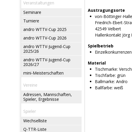
Veranstaltungen
Austragungsorte
Seminare
von-Böttinger-Hall
Turniere
Friedrich-Ebert-Str
42549 Velbert
andro WTTV-Cup 2025
Hallenkontakt Jörg 
andro WTTV-Cup 2026
Spielbetrieb
andro WTTV-Jugend-Cup
2025/26
Einzelkonkurrenzen
andro WTTV-Jugend-Cup
Material
2026/27
Tischmarke:
Versch
mini-Meisterschaften
Tischfarbe:
grün
Ballmarke:
Andro
Vereine
Ballfarbe:
weiß
Adressen, Mannschaften,
Spieler, Ergebnisse
Spieler
Wechselliste
Q-TTR-Liste