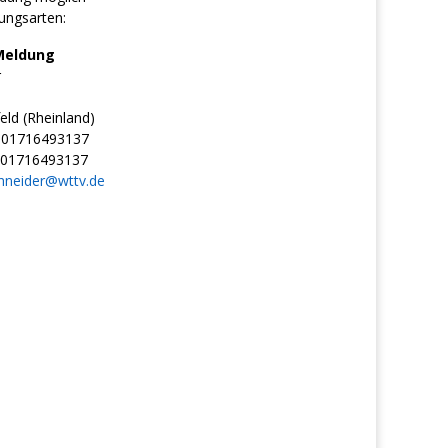
ungsarten:
Meldung
r
ld (Rheinland)
01716493137
01716493137
hneider@wttv.de