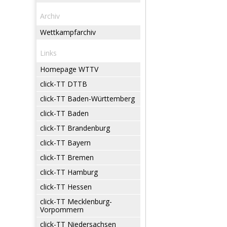
Archiv
Wettkampfarchiv
Links
Homepage WTTV
click-TT DTTB
click-TT Baden-Württemberg
click-TT Baden
click-TT Brandenburg
click-TT Bayern
click-TT Bremen
click-TT Hamburg
click-TT Hessen
click-TT Mecklenburg-
Vorpommern
click-TT Niedersachsen