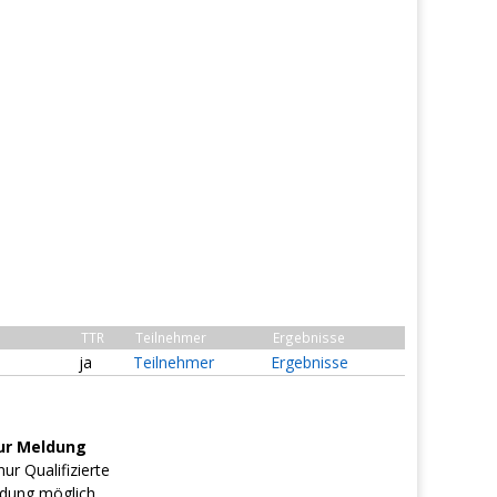
TTR
Teilnehmer
Ergebnisse
ja
Teilnehmer
Ergebnisse
ur Meldung
ur Qualifizierte
dung möglich