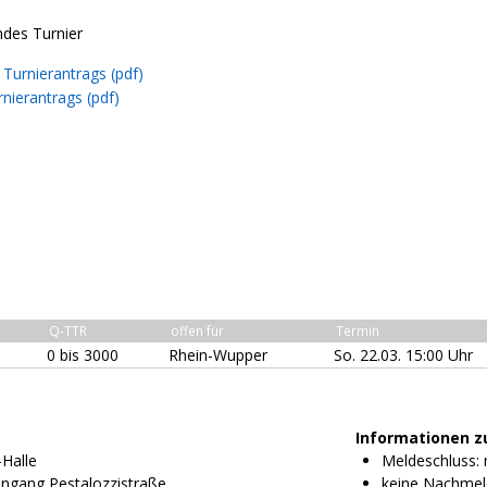
ndes Turnier
Turnierantrags (pdf)
nierantrags (pdf)
Q-TTR
offen für
Termin
0 bis 3000
Rhein-Wupper
So. 22.03. 15:00 Uhr
Informationen z
-Halle
Meldeschluss: n
Eingang Pestalozzistraße
keine Nachmel