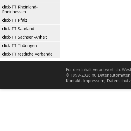
click-TT Rheinland-
Rheinhessen
click-TT Pfalz
click-TT Saarland
click-TT Sachsen-Anhalt
click-TT Thüringen
click-TT restliche Verbände
Für den Inhalt verantwortlich: Wes
© 1999-2026
nu Datenautomaten 
Kontakt
,
Impressum
,
Datenschutz