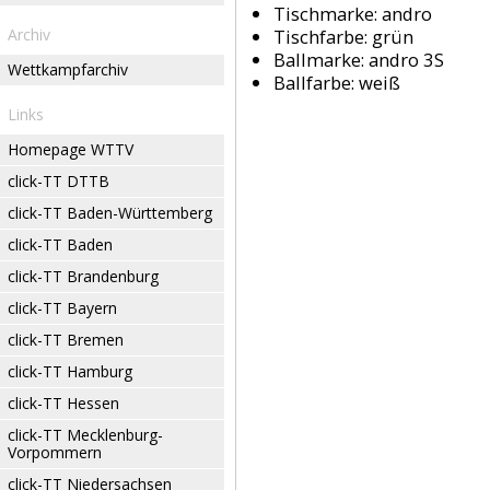
Tischmarke:
andro
Archiv
Tischfarbe:
grün
Ballmarke:
andro 3S
Wettkampfarchiv
Ballfarbe:
weiß
Links
Homepage WTTV
click-TT DTTB
click-TT Baden-Württemberg
click-TT Baden
click-TT Brandenburg
click-TT Bayern
click-TT Bremen
click-TT Hamburg
click-TT Hessen
click-TT Mecklenburg-
Vorpommern
click-TT Niedersachsen