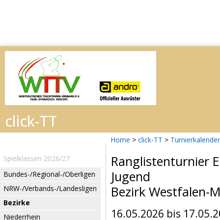
Home
>
click-TT
>
Turnierkalender
Ranglistenturnier 
Spielklassen 2026/27
Jugend
Bundes-/Regional-/Oberligen
Bezirk Westfalen-M
NRW-/Verbands-/Landesligen
Bezirke
16.05.2026 bis 17.05.
Niederrhein