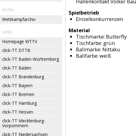
Hallenkontakt Volker B
Archiv
Spielbetrieb
Einzelkonkurrenzen
Wettkampfarchiv
Material
Links
Tischmarke:
Butterfly
Homepage WTTV
Tischfarbe:
grün
Ballmarke:
Nittaku
click-TT DTTB
Ballfarbe:
weiß
click-TT Baden-Württemberg
click-TT Baden
click-TT Brandenburg
click-TT Bayern
click-TT Bremen
click-TT Hamburg
click-TT Hessen
click-TT Mecklenburg-
Vorpommern
click-TT Niedersachsen