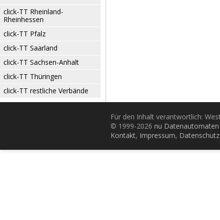
click-TT Rheinland-
Rheinhessen
click-TT Pfalz
click-TT Saarland
click-TT Sachsen-Anhalt
click-TT Thüringen
click-TT restliche Verbände
Für den Inhalt verantwortlich: Wes
© 1999-2026
nu Datenautomaten 
Kontakt
,
Impressum
,
Datenschutz