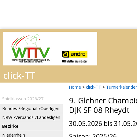
Home
>
click-TT
>
Turnierkalender
9. Glehner Champi
Spielklassen 2026/27
DJK SF 08 Rheydt
Bundes-/Regional-/Oberligen
NRW-/Verbands-/Landesligen
30.05.2026 bis 31.05.
Bezirke
Niederrhein
Saison: 2025/26