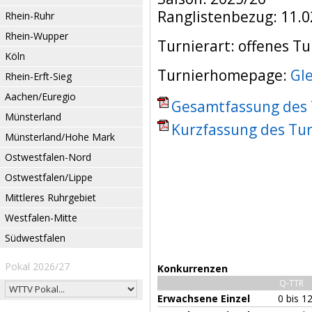
Ranglistenbezug: 11.0
Rhein-Ruhr
Rhein-Wupper
Turnierart: offenes Tu
Köln
Turnierhomepage:
Gl
Rhein-Erft-Sieg
Aachen/Euregio
Gesamtfassung des T
Münsterland
Kurzfassung des Tur
Münsterland/Hohe Mark
Ostwestfalen-Nord
Ostwestfalen/Lippe
Mittleres Ruhrgebiet
Westfalen-Mitte
Südwestfalen
Pokal 2026/27
Konkurrenzen
Q-TTR
Erwachsene Einzel
0 bis 1