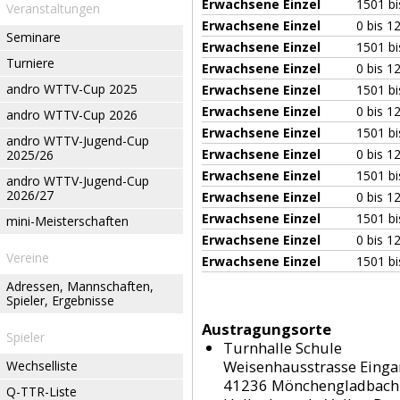
Erwachsene Einzel
1501 bi
Veranstaltungen
Erwachsene Einzel
0 bis 1
Seminare
Erwachsene Einzel
1501 bi
Turniere
Erwachsene Einzel
0 bis 1
andro WTTV-Cup 2025
Erwachsene Einzel
1501 bi
Erwachsene Einzel
0 bis 1
andro WTTV-Cup 2026
Erwachsene Einzel
1501 bi
andro WTTV-Jugend-Cup
Erwachsene Einzel
0 bis 1
2025/26
Erwachsene Einzel
1501 bi
andro WTTV-Jugend-Cup
2026/27
Erwachsene Einzel
0 bis 1
Erwachsene Einzel
1501 bi
mini-Meisterschaften
Erwachsene Einzel
0 bis 1
Vereine
Erwachsene Einzel
1501 bi
Adressen, Mannschaften,
Spieler, Ergebnisse
Austragungsorte
Spieler
Turnhalle Schule
Weisenhausstrasse Einga
Wechselliste
41236 Mönchengladbach
Q-TTR-Liste