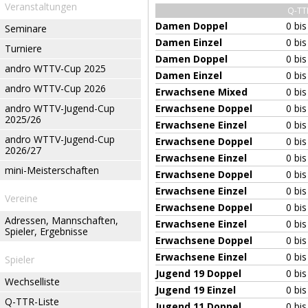
Veranstaltungen
Q-TT
Damen Doppel
0 bi
Seminare
Damen Einzel
0 bi
Turniere
Damen Doppel
0 bi
andro WTTV-Cup 2025
Damen Einzel
0 bi
andro WTTV-Cup 2026
Erwachsene Mixed
0 bi
andro WTTV-Jugend-Cup
Erwachsene Doppel
0 bi
2025/26
Erwachsene Einzel
0 bi
andro WTTV-Jugend-Cup
Erwachsene Doppel
0 bi
2026/27
Erwachsene Einzel
0 bi
mini-Meisterschaften
Erwachsene Doppel
0 bi
Erwachsene Einzel
0 bi
Vereine
Erwachsene Doppel
0 bi
Adressen, Mannschaften,
Erwachsene Einzel
0 bi
Spieler, Ergebnisse
Erwachsene Doppel
0 bi
Erwachsene Einzel
0 bi
Spieler
Jugend 19 Doppel
0 bi
Wechselliste
Jugend 19 Einzel
0 bi
Q-TTR-Liste
Jugend 11 Doppel
0 bi