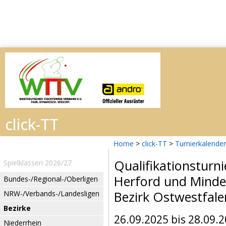
Home
>
click-TT
>
Turnierkalender
Qualifikationsturn
Spielklassen 2026/27
Herford und Minde
Bundes-/Regional-/Oberligen
Bezirk Ostwestfal
NRW-/Verbands-/Landesligen
Bezirke
26.09.2025 bis 28.09.
Niederrhein