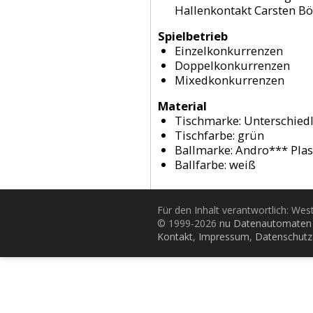
Hallenkontakt Carsten B
Spielbetrieb
Einzelkonkurrenzen
Doppelkonkurrenzen
Mixedkonkurrenzen
Material
Tischmarke:
Unterschied
Tischfarbe:
grün
Ballmarke:
Andro*** Plas
Ballfarbe:
weiß
Für den Inhalt verantwortlich: Wes
© 1999-2026
nu Datenautomaten 
Kontakt
,
Impressum
,
Datenschutz