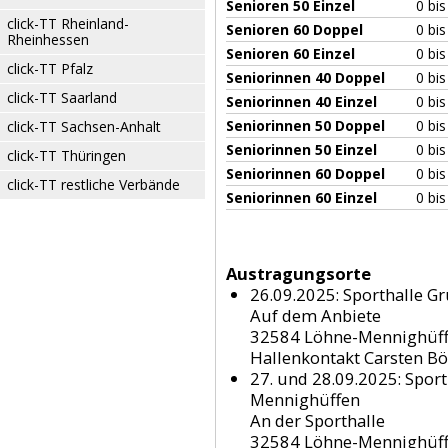
Senioren 50 Einzel
0 bi
click-TT Rheinland-
Senioren 60 Doppel
0 bi
Rheinhessen
Senioren 60 Einzel
0 bi
click-TT Pfalz
Seniorinnen 40 Doppel
0 bi
click-TT Saarland
Seniorinnen 40 Einzel
0 bi
Seniorinnen 50 Doppel
0 bi
click-TT Sachsen-Anhalt
Seniorinnen 50 Einzel
0 bi
click-TT Thüringen
Seniorinnen 60 Doppel
0 bi
click-TT restliche Verbände
Seniorinnen 60 Einzel
0 bi
Austragungsorte
26.09.2025: Sporthalle G
Auf dem Anbiete
32584 Löhne-Mennighüf
Hallenkontakt Carsten B
27. und 28.09.2025: Spor
Mennighüffen
An der Sporthalle
32584 Löhne-Mennighüf