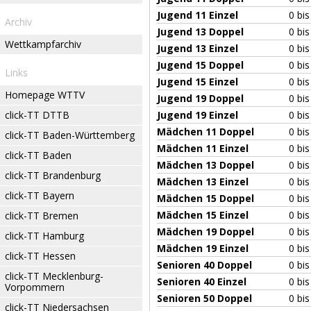
Jugend 11 Einzel
0 bi
Archiv
Jugend 13 Doppel
0 bi
Wettkampfarchiv
Jugend 13 Einzel
0 bi
Jugend 15 Doppel
0 bi
Links
Jugend 15 Einzel
0 bi
Homepage WTTV
Jugend 19 Doppel
0 bi
click-TT DTTB
Jugend 19 Einzel
0 bi
Mädchen 11 Doppel
0 bi
click-TT Baden-Württemberg
Mädchen 11 Einzel
0 bi
click-TT Baden
Mädchen 13 Doppel
0 bi
click-TT Brandenburg
Mädchen 13 Einzel
0 bi
click-TT Bayern
Mädchen 15 Doppel
0 bi
Mädchen 15 Einzel
0 bi
click-TT Bremen
Mädchen 19 Doppel
0 bi
click-TT Hamburg
Mädchen 19 Einzel
0 bi
click-TT Hessen
Senioren 40 Doppel
0 bi
click-TT Mecklenburg-
Senioren 40 Einzel
0 bi
Vorpommern
Senioren 50 Doppel
0 bi
click-TT Niedersachsen