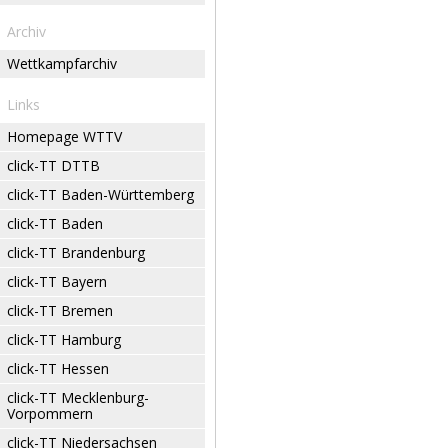
Archiv
Wettkampfarchiv
Links
Homepage WTTV
click-TT DTTB
click-TT Baden-Württemberg
click-TT Baden
click-TT Brandenburg
click-TT Bayern
click-TT Bremen
click-TT Hamburg
click-TT Hessen
click-TT Mecklenburg-
Vorpommern
click-TT Niedersachsen