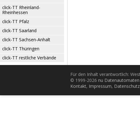
click-TT Rheinland-
Rheinhessen
click-TT Pfalz
click-TT Saarland
click-TT Sachsen-Anhalt
click-TT Thüringen
click-TT restliche Verbände
Für den Inhalt verantwortlich: Wes
© 1999-2026
nu Datenautomaten 
Kontakt
,
Impressum
,
Datenschutz