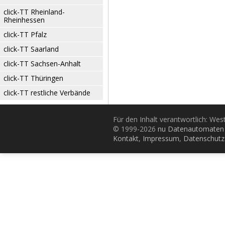
click-TT Rheinland-
Rheinhessen
click-TT Pfalz
click-TT Saarland
click-TT Sachsen-Anhalt
click-TT Thüringen
click-TT restliche Verbände
Für den Inhalt verantwortlich: Wes
© 1999-2026
nu Datenautomaten 
Kontakt
,
Impressum
,
Datenschutz