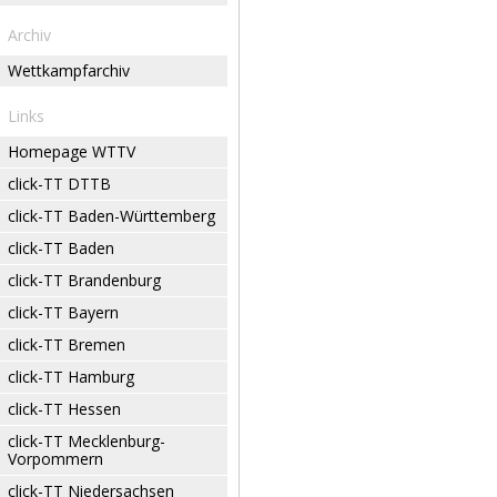
Archiv
Wettkampfarchiv
Links
Homepage WTTV
click-TT DTTB
click-TT Baden-Württemberg
click-TT Baden
click-TT Brandenburg
click-TT Bayern
click-TT Bremen
click-TT Hamburg
click-TT Hessen
click-TT Mecklenburg-
Vorpommern
click-TT Niedersachsen