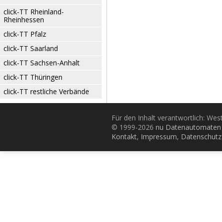
click-TT Rheinland-
Rheinhessen
click-TT Pfalz
click-TT Saarland
click-TT Sachsen-Anhalt
click-TT Thüringen
click-TT restliche Verbände
Für den Inhalt verantwortlich: Wes
© 1999-2026
nu Datenautomaten 
Kontakt
,
Impressum
,
Datenschutz