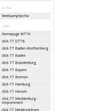
Archiv
Wettkampfarchiv
Links
Homepage WTTV
click-TT DTTB
click-TT Baden-Württemberg
click-TT Baden
click-TT Brandenburg
click-TT Bayern
click-TT Bremen
click-TT Hamburg
click-TT Hessen
click-TT Mecklenburg-
Vorpommern
click-TT Niedersachsen