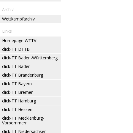
Archiv
Wettkampfarchiv
Links
Homepage WTTV
click-TT DTTB
click-TT Baden-Württemberg
click-TT Baden
click-TT Brandenburg
click-TT Bayern
click-TT Bremen
click-TT Hamburg
click-TT Hessen
click-TT Mecklenburg-
Vorpommern
click-TT Niedersachsen