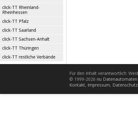
click-TT Rheinland-
Rheinhessen
click-TT Pfalz
click-TT Saarland
click-TT Sachsen-Anhalt
click-TT Thüringen
click-TT restliche Verbände
Für den Inhalt verantwortlich: Wes
© 1999-2026
nu Datenautomaten 
Kontakt
,
Impressum
,
Datenschutz