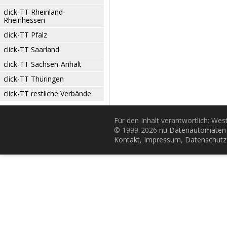
click-TT Rheinland-
Rheinhessen
click-TT Pfalz
click-TT Saarland
click-TT Sachsen-Anhalt
click-TT Thüringen
click-TT restliche Verbände
Für den Inhalt verantwortlich: Wes
© 1999-2026
nu Datenautomaten 
Kontakt
,
Impressum
,
Datenschutz