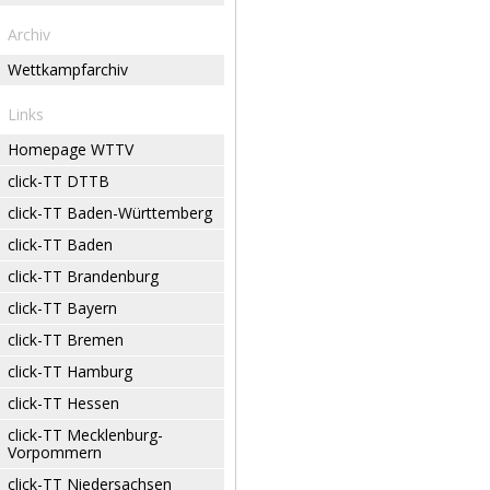
Archiv
Wettkampfarchiv
Links
Homepage WTTV
click-TT DTTB
click-TT Baden-Württemberg
click-TT Baden
click-TT Brandenburg
click-TT Bayern
click-TT Bremen
click-TT Hamburg
click-TT Hessen
click-TT Mecklenburg-
Vorpommern
click-TT Niedersachsen