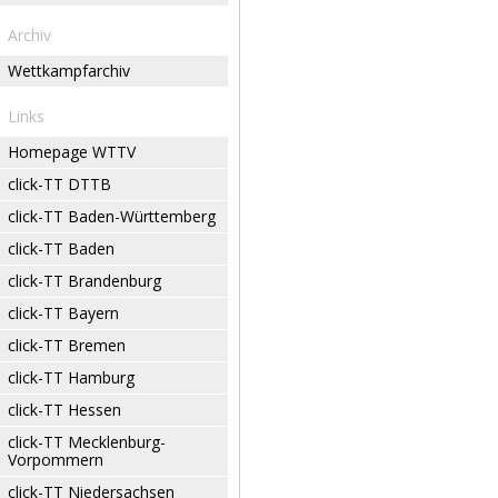
Archiv
Wettkampfarchiv
Links
Homepage WTTV
click-TT DTTB
click-TT Baden-Württemberg
click-TT Baden
click-TT Brandenburg
click-TT Bayern
click-TT Bremen
click-TT Hamburg
click-TT Hessen
click-TT Mecklenburg-
Vorpommern
click-TT Niedersachsen