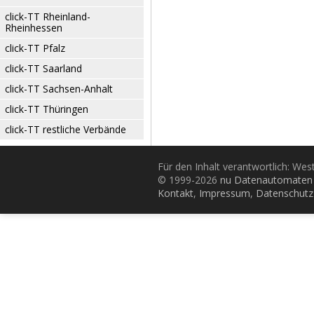
click-TT Rheinland-
Rheinhessen
click-TT Pfalz
click-TT Saarland
click-TT Sachsen-Anhalt
click-TT Thüringen
click-TT restliche Verbände
Für den Inhalt verantwortlich: Wes
© 1999-2026
nu Datenautomaten 
Kontakt
,
Impressum
,
Datenschutz