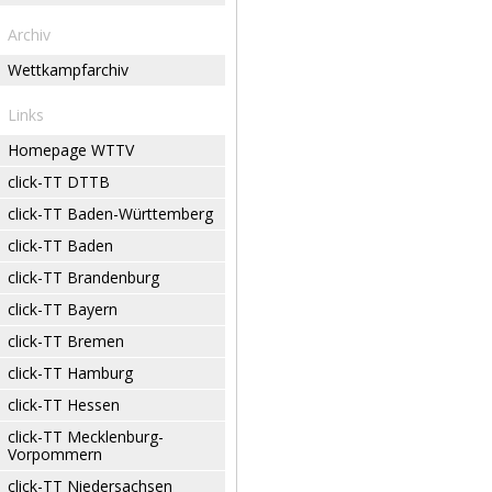
Archiv
Wettkampfarchiv
Links
Homepage WTTV
click-TT DTTB
click-TT Baden-Württemberg
click-TT Baden
click-TT Brandenburg
click-TT Bayern
click-TT Bremen
click-TT Hamburg
click-TT Hessen
click-TT Mecklenburg-
Vorpommern
click-TT Niedersachsen