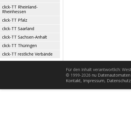
click-TT Rheinland-
Rheinhessen
click-TT Pfalz
click-TT Saarland
click-TT Sachsen-Anhalt
click-TT Thüringen
click-TT restliche Verbände
Für den Inhalt verantwortlich: Wes
© 1999-2026
nu Datenautomaten 
Kontakt
,
Impressum
,
Datenschutz