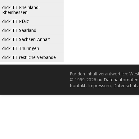
click-TT Rheinland-
Rheinhessen
click-TT Pfalz
click-TT Saarland
click-TT Sachsen-Anhalt
click-TT Thüringen
click-TT restliche Verbände
Für den Inhalt verantwortlich: Wes
© 1999-2026
nu Datenautomaten 
Kontakt
,
Impressum
,
Datenschutz