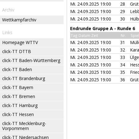
Mi. 24.09.2025 19:00
28
Grüt
Archiv
Mi. 24.09.2025 19:00
29
Leb
Mi. 24.09.2025 19:00
30
Hülb
Wettkampfarchiv
Endrunde Gruppe A - Runde 6
Links
Tag Datum Zeit
Nr.
Spie
Homepage WTTV
Mi. 24.09.2025 19:00
31
Müll
Mi. 24.09.2025 19:00
32
Kara
click-TT DTTB
Mi. 24.09.2025 19:00
33
Ülg
click-TT Baden-Württemberg
Mi. 24.09.2025 19:00
34
Hes
click-TT Baden
Mi. 24.09.2025 19:00
35
Frie
click-TT Brandenburg
Mi. 24.09.2025 19:00
36
Grüt
click-TT Bayern
click-TT Bremen
click-TT Hamburg
click-TT Hessen
click-TT Mecklenburg-
Vorpommern
click-TT Niedersachsen