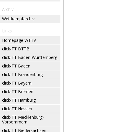
Archiv
Wettkampfarchiv
Links
Homepage WTTV
click-TT DTTB
click-TT Baden-Württemberg
click-TT Baden
click-TT Brandenburg
click-TT Bayern
click-TT Bremen
click-TT Hamburg
click-TT Hessen
click-TT Mecklenburg-
Vorpommern
click-TT Niedersachsen