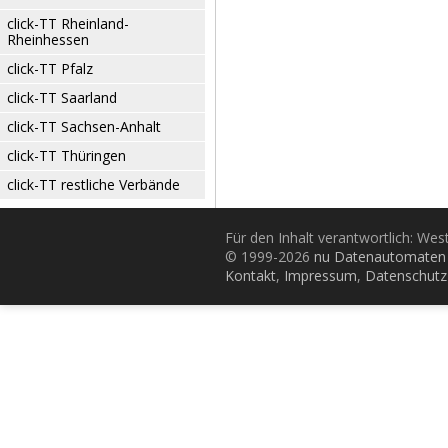
click-TT Rheinland-
Rheinhessen
click-TT Pfalz
click-TT Saarland
click-TT Sachsen-Anhalt
click-TT Thüringen
click-TT restliche Verbände
Für den Inhalt verantwortlich: Wes
© 1999-2026
nu Datenautomaten 
Kontakt
,
Impressum
,
Datenschutz