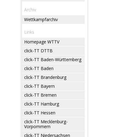
Archiv
Wettkampfarchiv
Links
Homepage WTTV
click-TT DTTB
click-TT Baden-Württemberg
click-TT Baden
click-TT Brandenburg
click-TT Bayern
click-TT Bremen
click-TT Hamburg
click-TT Hessen
click-TT Mecklenburg-
Vorpommern
click-TT Niedersachsen