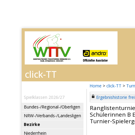
Home
>
click-TT
>
Turn
Spielklassen 2026/27
Ergebnishistorie frei
Bundes-/Regional-/Oberligen
Ranglistenturnie
Schülerinnen B E
NRW-/Verbands-/Landesligen
Turnier-Spieler
Bezirke
Niederrhein