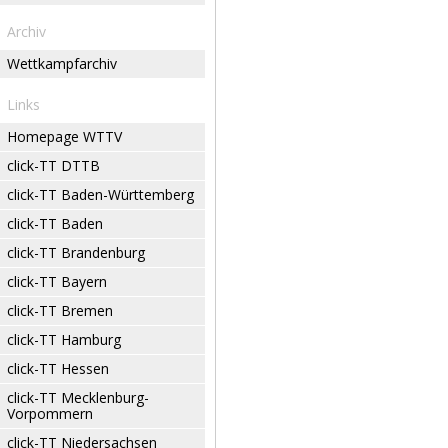
Archiv
Wettkampfarchiv
Links
Homepage WTTV
click-TT DTTB
click-TT Baden-Württemberg
click-TT Baden
click-TT Brandenburg
click-TT Bayern
click-TT Bremen
click-TT Hamburg
click-TT Hessen
click-TT Mecklenburg-
Vorpommern
click-TT Niedersachsen