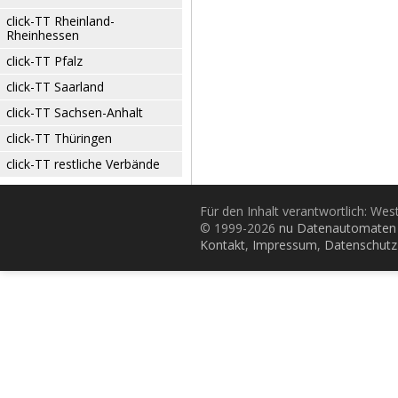
click-TT Rheinland-
Rheinhessen
click-TT Pfalz
click-TT Saarland
click-TT Sachsen-Anhalt
click-TT Thüringen
click-TT restliche Verbände
Für den Inhalt verantwortlich: Wes
© 1999-2026
nu Datenautomaten 
Kontakt
,
Impressum
,
Datenschutz