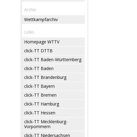
Archiv
Wettkampfarchiv
Links
Homepage WTTV
click-TT DTTB
click-TT Baden-Württemberg
click-TT Baden
click-TT Brandenburg
click-TT Bayern
click-TT Bremen
click-TT Hamburg
click-TT Hessen
click-TT Mecklenburg-
Vorpommern
click-TT Niedersachsen