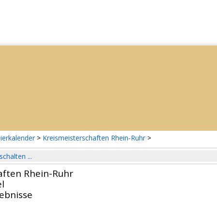
ierkalender
>
Kreismeisterschaften Rhein-Ruhr
>
schalten ...
aften Rhein-Ruhr
l
gebnisse