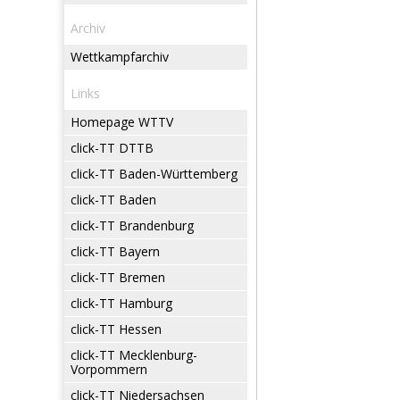
Archiv
Wettkampfarchiv
Links
Homepage WTTV
click-TT DTTB
click-TT Baden-Württemberg
click-TT Baden
click-TT Brandenburg
click-TT Bayern
click-TT Bremen
click-TT Hamburg
click-TT Hessen
click-TT Mecklenburg-
Vorpommern
click-TT Niedersachsen