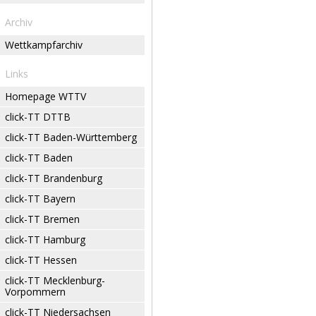
Archiv
Wettkampfarchiv
Links
Homepage WTTV
click-TT DTTB
click-TT Baden-Württemberg
click-TT Baden
click-TT Brandenburg
click-TT Bayern
click-TT Bremen
click-TT Hamburg
click-TT Hessen
click-TT Mecklenburg-
Vorpommern
click-TT Niedersachsen