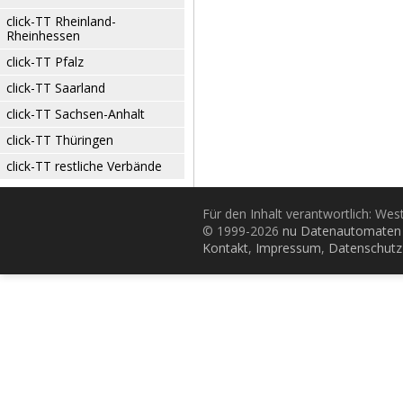
click-TT Rheinland-
Rheinhessen
click-TT Pfalz
click-TT Saarland
click-TT Sachsen-Anhalt
click-TT Thüringen
click-TT restliche Verbände
Für den Inhalt verantwortlich: Wes
© 1999-2026
nu Datenautomaten 
Kontakt
,
Impressum
,
Datenschutz