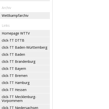
Archiv
Wettkampfarchiv
Links
Homepage WTTV
click-TT DTTB
click-TT Baden-Württemberg
click-TT Baden
click-TT Brandenburg
click-TT Bayern
click-TT Bremen
click-TT Hamburg
click-TT Hessen
click-TT Mecklenburg-
Vorpommern
click-TT Niedersachsen