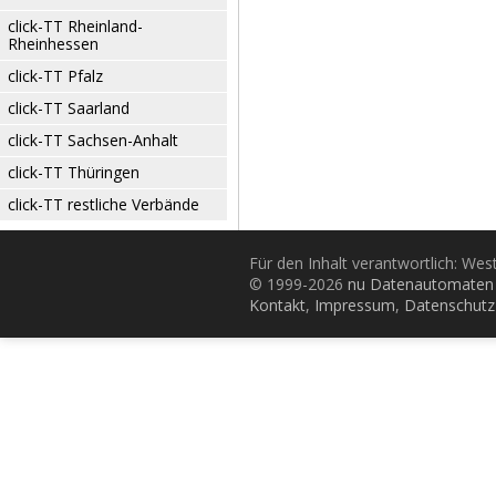
click-TT Rheinland-
Rheinhessen
click-TT Pfalz
click-TT Saarland
click-TT Sachsen-Anhalt
click-TT Thüringen
click-TT restliche Verbände
Für den Inhalt verantwortlich: Wes
© 1999-2026
nu Datenautomaten 
Kontakt
,
Impressum
,
Datenschutz