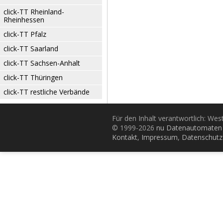
click-TT Rheinland-
Rheinhessen
click-TT Pfalz
click-TT Saarland
click-TT Sachsen-Anhalt
click-TT Thüringen
click-TT restliche Verbände
Für den Inhalt verantwortlich: Wes
© 1999-2026
nu Datenautomaten 
Kontakt
,
Impressum
,
Datenschutz