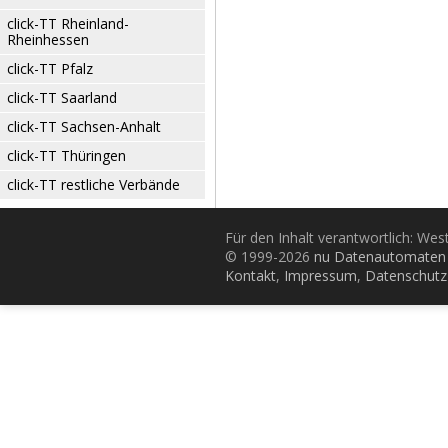
click-TT Rheinland-
Rheinhessen
click-TT Pfalz
click-TT Saarland
click-TT Sachsen-Anhalt
click-TT Thüringen
click-TT restliche Verbände
Für den Inhalt verantwortlich: Wes
© 1999-2026
nu Datenautomaten 
Kontakt
,
Impressum
,
Datenschutz