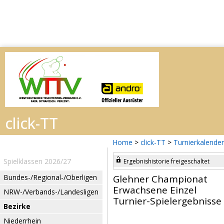
Home
>
click-TT
>
Turnierkalender
Spielklassen 2026/27
Ergebnishistorie freigeschaltet
Bundes-/Regional-/Oberligen
Glehner Championat
Erwachsene Einzel
NRW-/Verbands-/Landesligen
Turnier-Spielergebnisse
Bezirke
Niederrhein