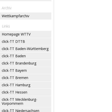
Archiv
Wettkampfarchiv
Links
Homepage WTTV
click-TT DTTB
click-TT Baden-Württemberg
click-TT Baden
click-TT Brandenburg
click-TT Bayern
click-TT Bremen
click-TT Hamburg
click-TT Hessen
click-TT Mecklenburg-
Vorpommern
click-TT Niedersachsen