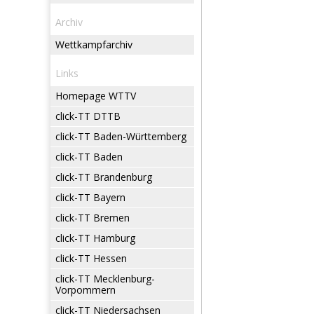
Archiv
Wettkampfarchiv
Links
Homepage WTTV
click-TT DTTB
click-TT Baden-Württemberg
click-TT Baden
click-TT Brandenburg
click-TT Bayern
click-TT Bremen
click-TT Hamburg
click-TT Hessen
click-TT Mecklenburg-
Vorpommern
click-TT Niedersachsen