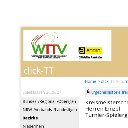
Home
>
click-TT
>
Turn
Spielklassen 2026/27
Ergebnishistorie frei
Bundes-/Regional-/Oberligen
Kreismeisterscha
Herren Einzel
NRW-/Verbands-/Landesligen
Turnier-Spieler
Bezirke
Niederrhein