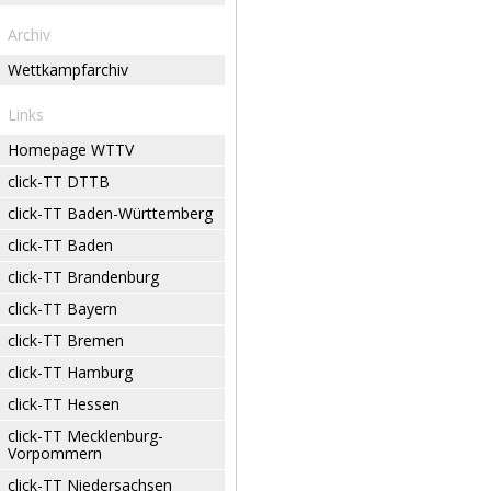
Archiv
Wettkampfarchiv
Links
Homepage WTTV
click-TT DTTB
click-TT Baden-Württemberg
click-TT Baden
click-TT Brandenburg
click-TT Bayern
click-TT Bremen
click-TT Hamburg
click-TT Hessen
click-TT Mecklenburg-
Vorpommern
click-TT Niedersachsen