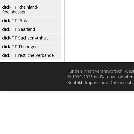
click-TT Rheinland-
Rheinhessen
click-TT Pfalz
click-TT Saarland
click-TT Sachsen-Anhalt
click-TT Thüringen
click-TT restliche Verbände
Für den Inhalt verantwortlich: Wes
© 1999-2026
nu Datenautomaten 
Kontakt
,
Impressum
,
Datenschutz