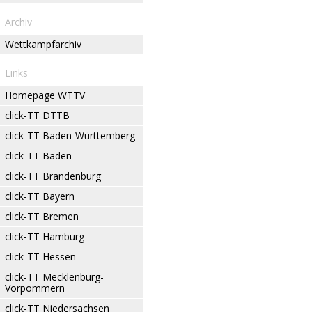
Archiv
Wettkampfarchiv
Links
Homepage WTTV
click-TT DTTB
click-TT Baden-Württemberg
click-TT Baden
click-TT Brandenburg
click-TT Bayern
click-TT Bremen
click-TT Hamburg
click-TT Hessen
click-TT Mecklenburg-
Vorpommern
click-TT Niedersachsen