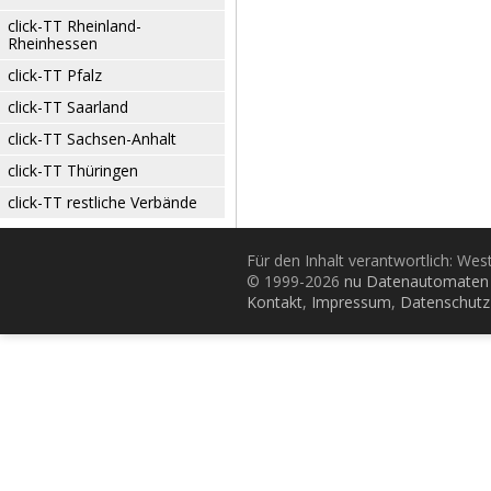
click-TT Rheinland-
Rheinhessen
click-TT Pfalz
click-TT Saarland
click-TT Sachsen-Anhalt
click-TT Thüringen
click-TT restliche Verbände
Für den Inhalt verantwortlich: Wes
© 1999-2026
nu Datenautomaten 
Kontakt
,
Impressum
,
Datenschutz