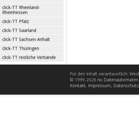
click-TT Rheinland-
Rheinhessen
click-TT Pfalz
click-TT Saarland
click-TT Sachsen-Anhalt
click-TT Thüringen
click-TT restliche Verbände
Für den Inhalt verantwortlich: Wes
© 1999-2026
nu Datenautomaten 
Kontakt
,
Impressum
,
Datenschutz