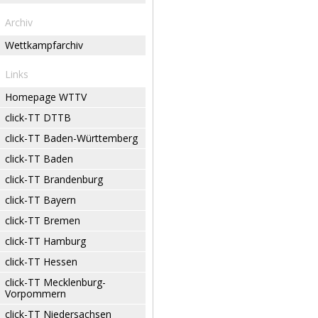
Archiv
Wettkampfarchiv
Links
Homepage WTTV
click-TT DTTB
click-TT Baden-Württemberg
click-TT Baden
click-TT Brandenburg
click-TT Bayern
click-TT Bremen
click-TT Hamburg
click-TT Hessen
click-TT Mecklenburg-
Vorpommern
click-TT Niedersachsen