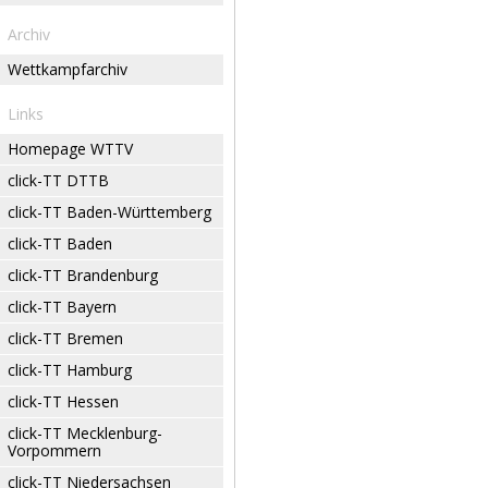
Archiv
Wettkampfarchiv
Links
Homepage WTTV
click-TT DTTB
click-TT Baden-Württemberg
click-TT Baden
click-TT Brandenburg
click-TT Bayern
click-TT Bremen
click-TT Hamburg
click-TT Hessen
click-TT Mecklenburg-
Vorpommern
click-TT Niedersachsen