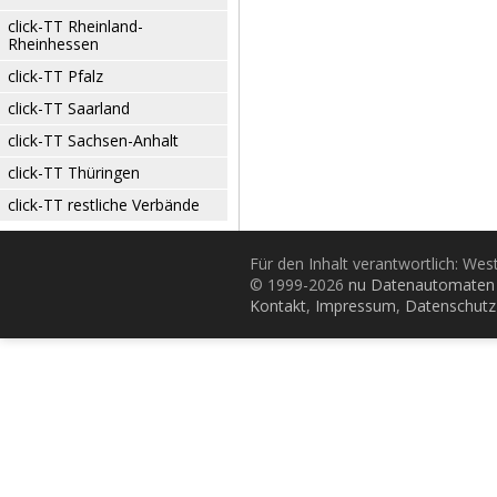
click-TT Rheinland-
Rheinhessen
click-TT Pfalz
click-TT Saarland
click-TT Sachsen-Anhalt
click-TT Thüringen
click-TT restliche Verbände
Für den Inhalt verantwortlich: Wes
© 1999-2026
nu Datenautomaten 
Kontakt
,
Impressum
,
Datenschutz