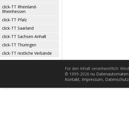
click-TT Rheinland-
Rheinhessen
click-TT Pfalz
click-TT Saarland
click-TT Sachsen-Anhalt
click-TT Thüringen
click-TT restliche Verbände
Für den Inhalt verantwortlich: Wes
© 1999-2026
nu Datenautomaten 
Kontakt
,
Impressum
,
Datenschutz