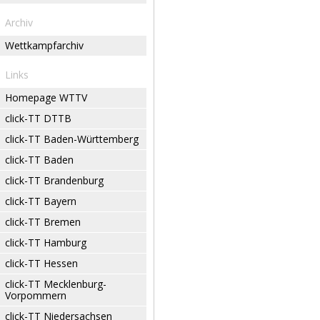
Archiv
Wettkampfarchiv
Links
Homepage WTTV
click-TT DTTB
click-TT Baden-Württemberg
click-TT Baden
click-TT Brandenburg
click-TT Bayern
click-TT Bremen
click-TT Hamburg
click-TT Hessen
click-TT Mecklenburg-
Vorpommern
click-TT Niedersachsen